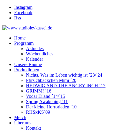
Instagram
Facebook
Rss
Home
Programm
Aktuelles
Wöchentliches
Kalender
Unsere Räume
Produktionen
Nichts. Was im Leben wichtig ist ´23/´24
Pfirsichbäckchen Mimi ´20
HEDWIG AND THE ANGRY INCH ´17
GRIMM! ´16
Vodar Eiland ´14/´15
Spring Awakening ´11
Der kleine Horrorladen ´10
RHSxKS´09
Merch
Über uns
Kontakt