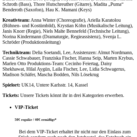
Schroth (Bass), Thore Hutschreuther (Gitarre), Madita „Puma“
Benderoth (Saxofon), Hau K. Mamani (Keys)
Kreativteam:
Anna Winter (Choreografie), Ariella Karatolou
(Bühnen- und Kostümbild), Krystian Köhn (Musikalische Leitung),
Janis Knorr (Regie), Niels Malte Bennefeld (Technische Leitung),
Norina Kindermann (Dramaturgie, Regieassistenz), Svenja L.
Schröder (Produktionsleitung)
Technikteam:
Delia Soetandi, Lee, Assistenzen: Almut Nordmann,
Cassie Schwabauer, Franziska Fischer, Hanna Seip, Marten Krybus,
Marlen Otto Produktions-Team: Cecinho Feiertag, Daisy
Shekhawat, Hilal Aygün, Laila Fischer, Lee, Lidia Schwagerus,
Madison Schäfer, Mascha Bodden, Nils Lösekrug
Spielort:
UK14, Untere Karlsstr. 14, Kassel
Tickets:
Unsere Tickets könnt ihr in drei Kategorien erwerben.
VIP-Ticket
50€ regulär / 40€ ermäßigt*
Bei dem VIP-Ticket erhaltet ihr nicht nur den Einlass zum