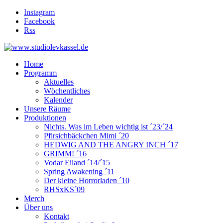
Instagram
Facebook
Rss
Home
Programm
Aktuelles
Wöchentliches
Kalender
Unsere Räume
Produktionen
Nichts. Was im Leben wichtig ist ´23/´24
Pfirsichbäckchen Mimi ´20
HEDWIG AND THE ANGRY INCH ´17
GRIMM! ´16
Vodar Eiland ´14/´15
Spring Awakening ´11
Der kleine Horrorladen ´10
RHSxKS´09
Merch
Über uns
Kontakt