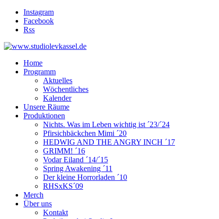
Instagram
Facebook
Rss
Home
Programm
Aktuelles
Wöchentliches
Kalender
Unsere Räume
Produktionen
Nichts. Was im Leben wichtig ist ´23/´24
Pfirsichbäckchen Mimi ´20
HEDWIG AND THE ANGRY INCH ´17
GRIMM! ´16
Vodar Eiland ´14/´15
Spring Awakening ´11
Der kleine Horrorladen ´10
RHSxKS´09
Merch
Über uns
Kontakt